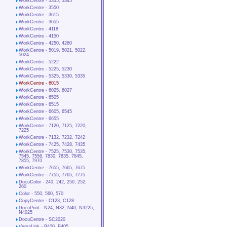
WorkCentre - 3335, 3345
WorkCentre - 3550
WorkCentre - 3615
WorkCentre - 3655
WorkCentre - 4118
WorkCentre - 4150
WorkCentre - 4250, 4260
WorkCentre - 5019, 5021, 5022,
5024
WorkCentre - 5222
WorkCentre - 5225, 5230
WorkCentre - 5325, 5330, 5335
WorkCentre - 6015
WorkCentre - 6025, 6027
WorkCentre - 6505
WorkCentre - 6515
WorkCentre - 6605, 6545
WorkCentre - 6655
WorkCentre - 7120, 7125, 7220,
7225
WorkCentre - 7132, 7232, 7242
WorkCentre - 7425, 7428, 7435
WorkCentre - 7525, 7530, 7535,
7545, 7556, 7830, 7835, 7845,
7855, 7970
WorkCentre - 7655, 7665, 7675
WorkCentre - 7755, 7765, 7775
DocuColor - 240, 242, 250, 252,
260
Color - 550, 560, 570
CopyCentre - C123, C128
DocuPrint - N24, N32, N40, N3225,
N4025
DocuCentre - SC2020
VersaLink - B400, B405