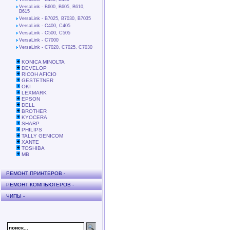
VersaLink - B600, B605, B610,
B615
VersaLink - B7025, B7030, B7035
VersaLink - C400, C405
VersaLink - C500, C505
VersaLink - C7000
VersaLink - C7020, C7025, C7030
KONICA MINOLTA
DEVELOP
RICOH AFICIO
GESTETNER
OKI
LEXMARK
EPSON
DELL
BROTHER
KYOCERA
SHARP
PHILIPS
TALLY GENICOM
XANTE
TOSHIBA
MB
РЕМОНТ ПРИНТЕРОВ -
РЕМОНТ КОМПЬЮТЕРОВ -
ЧИПЫ -