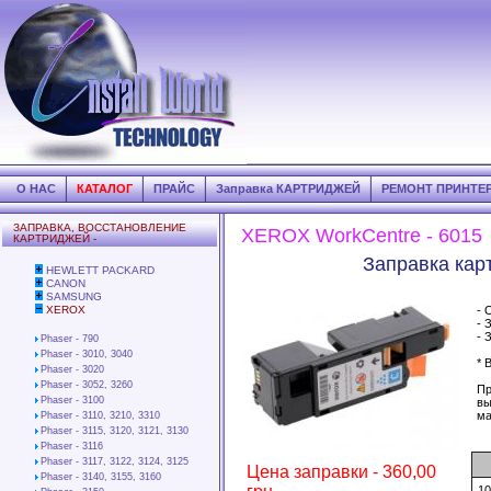
О НАС
КАТАЛОГ
ПРАЙС
Заправка КАРТРИДЖЕЙ
РЕМОНТ ПРИНТЕ
ЗАПРАВКА, ВОССТАНОВЛЕНИЕ
XEROX WorkCentre - 6015
КАРТРИДЖЕЙ -
Заправка кар
HEWLETT PACKARD
CANON
SAMSUNG
XEROX
- 
- 
- 
Phaser - 790
Phaser - 3010, 3040
* 
Phaser - 3020
Phaser - 3052, 3260
Пр
Phaser - 3100
вы
ма
Phaser - 3110, 3210, 3310
Phaser - 3115, 3120, 3121, 3130
Phaser - 3116
Phaser - 3117, 3122, 3124, 3125
Цена заправки - 360,00
Phaser - 3140, 3155, 3160
1