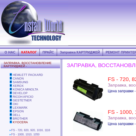
О НАС
КАТАЛОГ
ПРАЙС
Заправка КАРТРИДЖЕЙ
РЕМОНТ ПРИНТЕ
ЗАПРАВКА, ВОССТАНОВЛЕНИЕ
ЗАПРАВКА, ВОССТАНОВЛ
КАРТРИДЖЕЙ -
HEWLETT PACKARD
FS - 720, 8
CANON
SAMSUNG
Заправка, во
XEROX
KONICA MINOLTA
Цена заправки -
DEVELOP
RICOH AFICIO
GESTETNER
OKI
LEXMARK
FS - 1000,
EPSON
DELL
Заправка, во
BROTHER
KYOCERA
Цена заправки -
FS - 720, 820, 920, 1016, 1116
FS - 1000, 1010, 1050