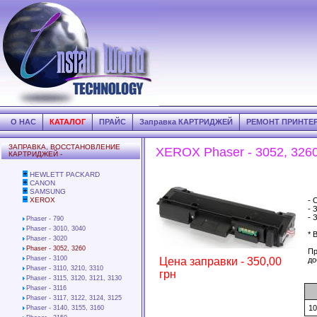
О НАС
КАТАЛОГ
ПРАЙС
Заправка КАРТРИДЖЕЙ
РЕМОНТ ПРИНТЕ
ЗАПРАВКА, ВОССТАНОВЛЕНИЕ
XEROX Phaser - 3052, 326
КАРТРИДЖЕЙ -
HEWLETT PACKARD
CANON
SAMSUNG
XEROX
- 
- 
- 
Phaser - 790
Phaser - 3010, 3040
* 
Phaser - 3020
Phaser - 3052, 3260
Пр
Phaser - 3100
Цена заправки - 350,00
до
Phaser - 3110, 3210, 3310
грн
Phaser - 3115, 3120, 3121, 3130
Phaser - 3116
Phaser - 3117, 3122, 3124, 3125
1
Phaser - 3140, 3155, 3160