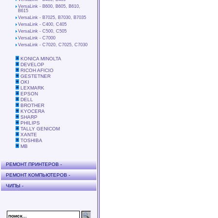
VersaLink - B600, B605, B610,
B615
VersaLink - B7025, B7030, B7035
VersaLink - C400, C405
VersaLink - C500, C505
VersaLink - C7000
VersaLink - C7020, C7025, C7030
KONICA MINOLTA
DEVELOP
RICOH AFICIO
GESTETNER
OKI
LEXMARK
EPSON
DELL
BROTHER
KYOCERA
SHARP
PHILIPS
TALLY GENICOM
XANTE
TOSHIBA
MB
РЕМОНТ ПРИНТЕРОВ -
РЕМОНТ КОМПЬЮТЕРОВ -
ЧИПЫ -