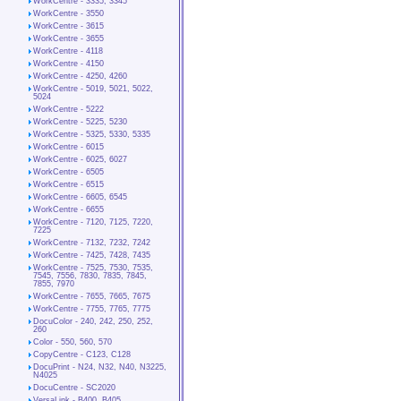
WorkCentre - 3335, 3345
WorkCentre - 3550
WorkCentre - 3615
WorkCentre - 3655
WorkCentre - 4118
WorkCentre - 4150
WorkCentre - 4250, 4260
WorkCentre - 5019, 5021, 5022,
5024
WorkCentre - 5222
WorkCentre - 5225, 5230
WorkCentre - 5325, 5330, 5335
WorkCentre - 6015
WorkCentre - 6025, 6027
WorkCentre - 6505
WorkCentre - 6515
WorkCentre - 6605, 6545
WorkCentre - 6655
WorkCentre - 7120, 7125, 7220,
7225
WorkCentre - 7132, 7232, 7242
WorkCentre - 7425, 7428, 7435
WorkCentre - 7525, 7530, 7535,
7545, 7556, 7830, 7835, 7845,
7855, 7970
WorkCentre - 7655, 7665, 7675
WorkCentre - 7755, 7765, 7775
DocuColor - 240, 242, 250, 252,
260
Color - 550, 560, 570
CopyCentre - C123, C128
DocuPrint - N24, N32, N40, N3225,
N4025
DocuCentre - SC2020
VersaLink - B400, B405