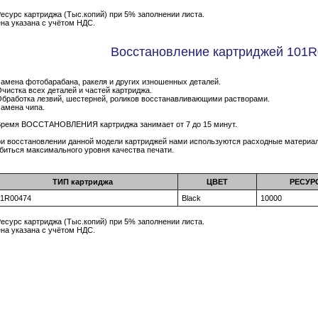
Ресурс картриджа (Тыс.копий) при 5% заполнении листа.
на указана с учётом НДС.
Восстановление картриджей 101
Замена фотобарабана, ракеля и других изношенных деталей.
Очистка всех деталей и частей картриджа.
Обработка лезвий, шестерней, роликов восстанавливающими растворами.
Замена чипа.
Время ВОССТАНОВЛЕНИЯ картриджа занимает от 7 до 15 минут.
и восстановлении данной модели картриджей нами используются расходные материал
биться максимального уровня качества печати.
ТИП картриджа
ЦВЕТ
РЕСУР
01R00474
Black
10000
Ресурс картриджа (Тыс.копий) при 5% заполнении листа.
на указана с учётом НДС.