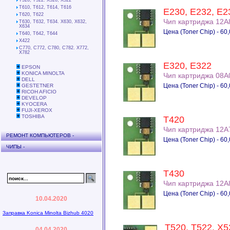
T520, T522. X520, X522
T610, T612, T614, T616
E230, E232, E2
T620, T622
Чип картриджа 12A
T630, T632, T634. X630, X632,
X634
Цена (Toner Chip) - 60,
T640, T642, T644
X422
C770, С772, C780, C782. X772,
X782
E320, E322
EPSON
KONICA MINOLTA
Чип картриджа 08A
DELL
Цена (Toner Chip) - 60,
GESTETNER
RICOH AFICIO
DEVELOP
KYOCERA
FUJI-XEROX
TOSHIBA
T420
Чип картриджа 12A
РЕМОНТ КОМПЬЮТЕРОВ -
Цена (Toner Chip) - 60,
ЧИПЫ -
T430
Чип картриджа 12A
Цена (Toner Chip) - 60,
10.04.2020
Заправка Konica Minolta Bizhub 4020
T520, T522. X5
04.04.2020