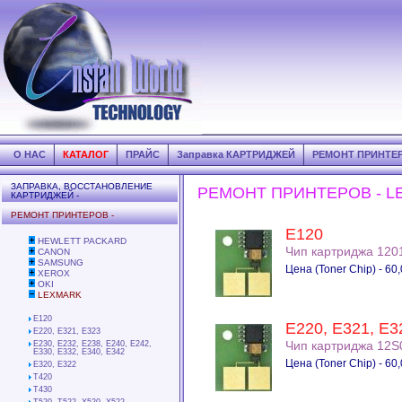
О НАС
КАТАЛОГ
ПРАЙС
Заправка КАРТРИДЖЕЙ
РЕМОНТ ПРИНТЕ
ЗАПРАВКА, ВОССТАНОВЛЕНИЕ
РЕМОНТ ПРИНТЕРОВ - L
КАРТРИДЖЕЙ -
РЕМОНТ ПРИНТЕРОВ -
E120
HEWLETT PACKARD
Чип картриджа 120
CANON
SAMSUNG
Цена (Toner Chip) - 60,
XEROX
OKI
LEXMARK
E120
E220, E321, E3
E220, E321, E323
Чип картриджа 12S
E230, E232, E238, E240, E242,
E330, E332, E340, E342
Цена (Toner Chip) - 60,
E320, E322
T420
T430